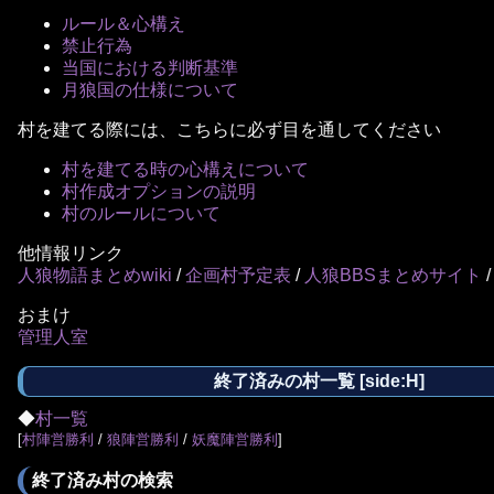
ルール＆心構え
禁止行為
当国における判断基準
月狼国の仕様について
村を建てる際には、こちらに必ず目を通してください
村を建てる時の心構えについて
村作成オプションの説明
村のルールについて
他情報リンク
人狼物語まとめwiki
/
企画村予定表
/
人狼BBSまとめサイト
おまけ
管理人室
終了済みの村一覧 [side:H]
◆
村一覧
[
村陣営勝利
/
狼陣営勝利
/
妖魔陣営勝利
]
終了済み村の検索